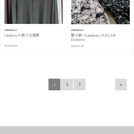
calmlence
calmlence
calmlenceの新たな提案
夏の装い(calmlence GULLAM
Exclusive)
2025.08.24
2025.05.20
1
2
3
+