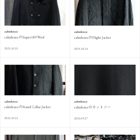
calmlence
calmlence
calmlenceのSuper180 Wool
calmlenceのFlight Jacket
2025.10.25
2025.10.24
calmlence
calmlence
calmlenceのStand Collar Jacket
calmlenceのカットソー
2025.10.21
2025.09.27