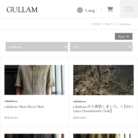
Lang
GULLAM グラム セレクトショッ
プ
HOME
BLOG
calmlence
Reset
calmlence
calmlence
calmlence Short Sleeve Shirt
calmlenceが入荷致しました。3【80/1
Linen Houndstooth Cloth】
2026.05.24
2026.04.07