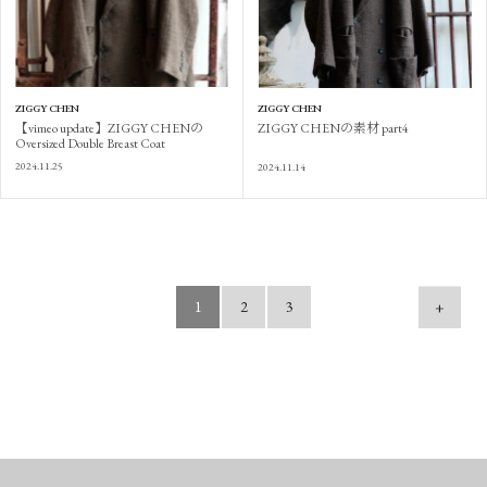
ZIGGY CHEN
ZIGGY CHEN
【vimeo update】ZIGGY CHENの
ZIGGY CHENの素材 part4
Oversized Double Breast Coat
2024.11.25
2024.11.14
1
2
3
+