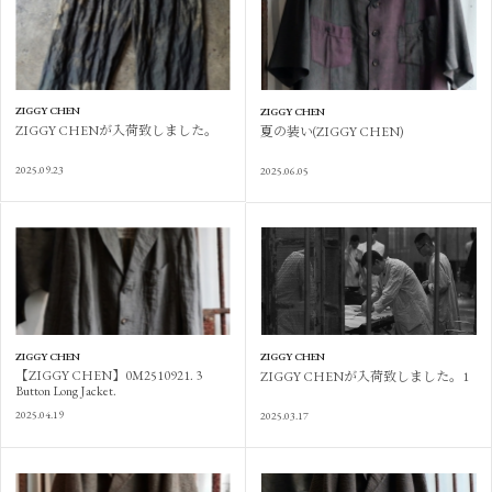
ZIGGY CHEN
ZIGGY CHEN
ZIGGY CHENが入荷致しました。
夏の装い(ZIGGY CHEN)
2025.09.23
2025.06.05
ZIGGY CHEN
ZIGGY CHEN
【ZIGGY CHEN】0M2510921. 3
ZIGGY CHENが入荷致しました。1
Button Long Jacket.
2025.04.19
2025.03.17