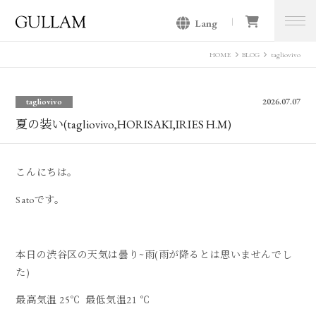
Lang
GULLAM グラム セレクトショッ
プ
HOME
BLOG
tagliovivo
tagliovivo
2026.07.07
夏の装い(tagliovivo,HORISAKI,IRIES H.M)
こんにちは。
Satoです。
本日の渋谷区の天気は曇り~雨(雨が降るとは思いませんでし
た)
最高気温 25℃ 最低気温21 ℃