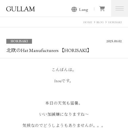
Lang
GULLAM グラム セレクトショッ
プ
HOME
BLOG
HORISAKI
HORISAKI
2025.09.02
北欧のHat Manufacturers 【HORISAKI】
こんばんは。
Itouです。
本日の天気も猛暑。
いい加減嫌になりますね〜
気候なのでどうしようもありませんが。。。