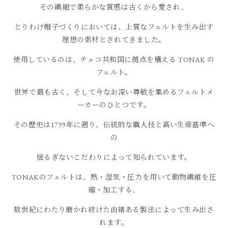
その繊細で柔らかな質感は古くから愛され、
とりわけ帽子づくりにおいては、上質なフェルトを生み出す
理想の素材とされてきました。
使用しているのは、チェコ共和国に拠点を構える TONAK の
フェルト。
世界で最も古く、そして今なお深い尊敬を集めるフェルトメ
ーカーのひとつです。
その歴史は1799年に遡り、伝統的な職人技と高い生産基準へ
の
揺るぎないこだわりによって知られています。
TONAKのフェルトは、熱・湿気・圧力を用いて動物繊維を圧
縮・加工する、
数世紀にわたり磨かれ続けた由緒ある製法によって生み出さ
れます。