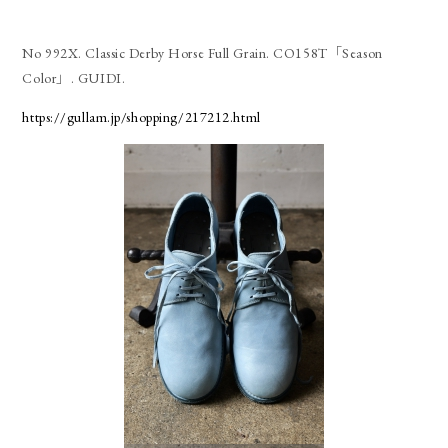
No 992X. Classic Derby Horse Full Grain. CO158T「Season
Color」. GUIDI.
https://gullam.jp/shopping/217212.html