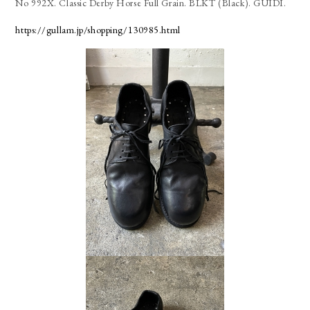
No 992X. Classic Derby Horse Full Grain. BLKT (Black). GUIDI.
https://gullam.jp/shopping/130985.html