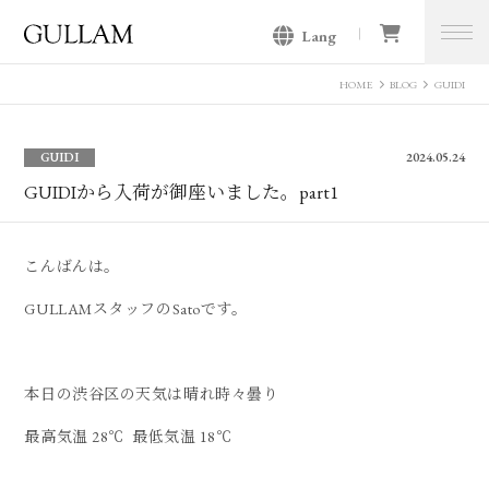
Lang
GULLAM グラム セレクトショッ
プ
HOME
BLOG
GUIDI
GUIDI
2024.05.24
GUIDIから入荷が御座いました。part1
こんばんは。
GULLAMスタッフのSatoです。
本日の渋谷区の天気は晴れ時々曇り
最高気温 28℃ 最低気温 18℃