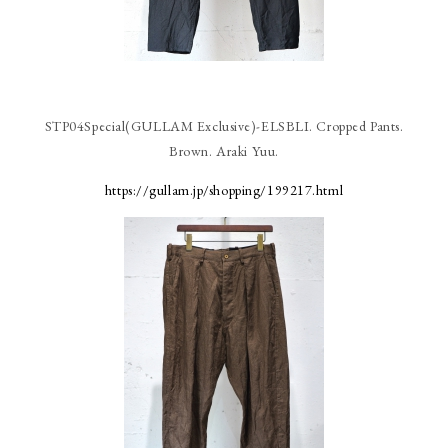
STP04Special(GULLAM Exclusive)-ELSBLI. Cropped Pants.
Brown. Araki Yuu.
https://gullam.jp/shopping/199217.html