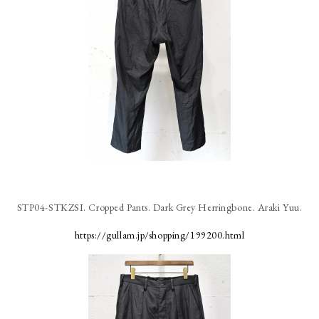
STP04-STKZSI. Cropped Pants. Dark Grey Herringbone. Araki Yuu.
https://gullam.jp/shopping/199200.html