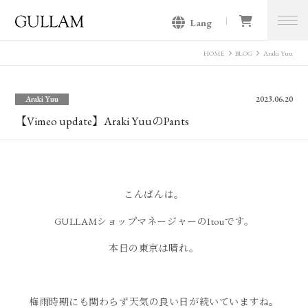
Lang
GULLAM グラム セレクトショッ
プ
HOME
BLOG
Araki Yuu
Araki Yuu
2023.06.20
【Vimeo update】Araki YuuのPants
こんばんは。
GULLAMショップマネージャーのItouです。
本日の東京は晴れ。
梅雨時期にも関わらず天気の良い日が続いていますね。