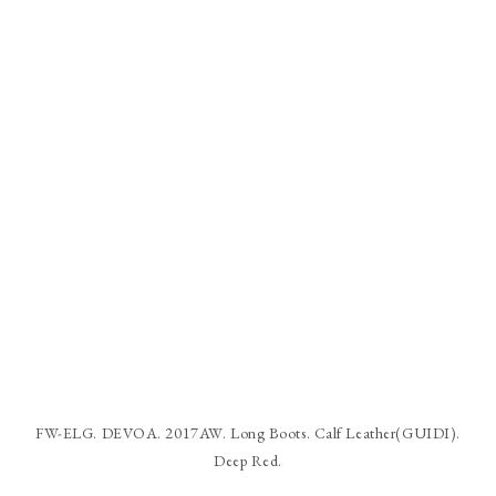
FW-ELG. DEVOA. 2017AW. Long Boots. Calf Leather(GUIDI).
Deep Red.