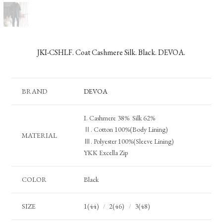
JKI-CSHLF. Coat Cashmere Silk. Black. DEVOA.
BRAND
DEVOA
I. Cashmere 38% Silk 62%
Ⅱ. Cotton 100%(Body Lining)
MATERIAL
Ⅲ. Polyester 100%(Sleeve Lining)
YKK Excella Zip
COLOR
Black
SIZE
1(44)
2(46)
3(48)
/
/