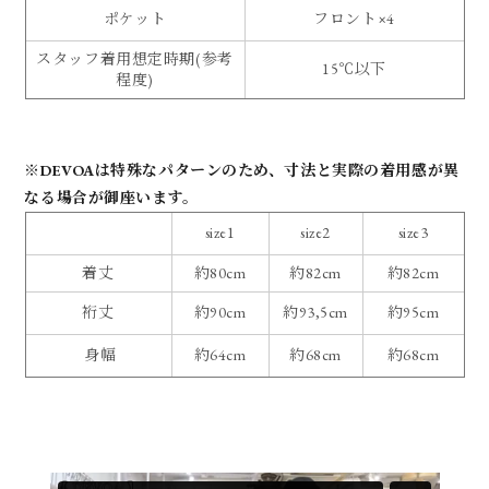
ポケット
フロント×4
スタッフ着用想定時期(参考
15℃以下
程度)
※DEVOAは特殊なパターンのため、寸法と実際の着用感が異
なる場合が御座います。
size1
size2
size3
着丈
約80cm
約82cm
約82cm
裄丈
約90cm
約93,5cm
約95cm
身幅
約64cm
約68cm
約68cm