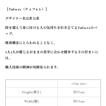
【Tuforée（テュフォレ）】
デザイナー名は非公表
時を超えて身に付ける人の気持ちを引き立てるTuforéeのバ
ッグ。
既成概念にとらわれることなく、
1人1人が感じるがままの美学に合わせ闊歩するその佇まいに
は、
職人技術の精神が垣間見られます。
<One size>
Height(高さ)
約53cm
Width(幅)
約53cm