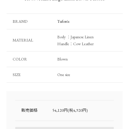
BRAND
Tuforée
Body ：Japanese Linen
MATERIAL
Handle：Cow Leather
COLOR
Blown
SIZE
One size
販売価格
54,120円(税4,920円)