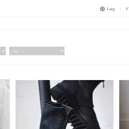
Lang
S