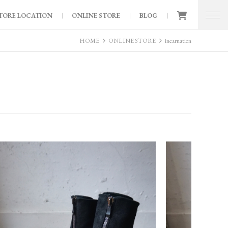
TORE LOCATION
ONLINE STORE
BLOG
HOME
ONLINE STORE
incarnation