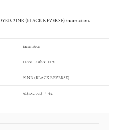
D. 91NR (BLACK REVERSE). incarnation.
incarnation
Horse Leather 100%
91NR (BLACK REVERSE)
41(sold out)
42
/