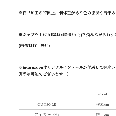
※商品加工の特徴上、個体差があり色の濃淡や若干の
※ジップを上げる際は両脇部分(羽)を摘みながら行う
(画像13枚目参照)
※incarnationオリジナルインソールが付属して
調整が可能でございます。）
size41
OUTSOLE
約31cm
ワイズ(Width)
約11cm