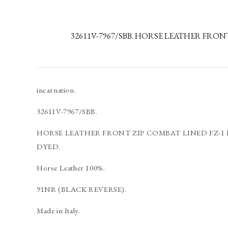
32611V-7967/SBB. HORSE LEATHER FRONT
incarnation.
32611V-7967/SBB.
HORSE LEATHER FRONT ZIP COMBAT LINED FZ-1 
DYED.
Horse Leather 100%.
91NR (BLACK REVERSE).
Made in Italy.