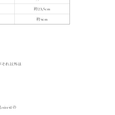
約23,5cm
約4cm
すがそれ以外は
ize41の