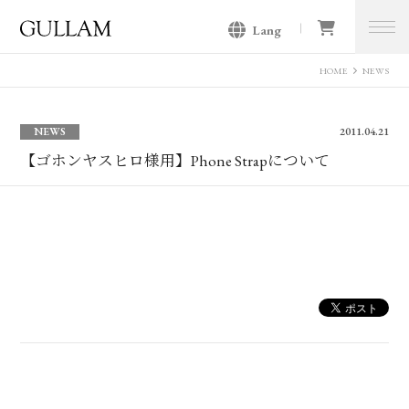
Lang
GULLAM グラム セレクトショッ
プ
HOME
NEWS
NEWS
2011.04.21
【ゴホンヤスヒロ様用】Phone Strapについて