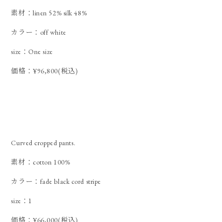
素材：linen 52% silk 48%
カラー：off white
size：One size
価格：¥96,800(税込)
Curved cropped pants.
素材：cotton 100%
カラー：fade black cord stripe
size：1
価格：¥66,000(税込)