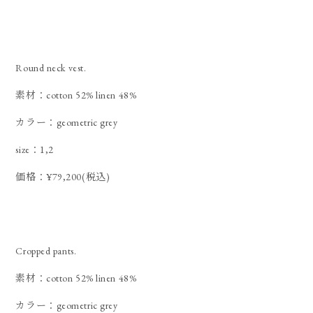
Round neck vest.
素材：cotton 52% linen 48%
カラー：geometric grey
size：1,2
価格：¥79,200(税込)
Cropped pants.
素材：cotton 52% linen 48%
カラー：geometric grey