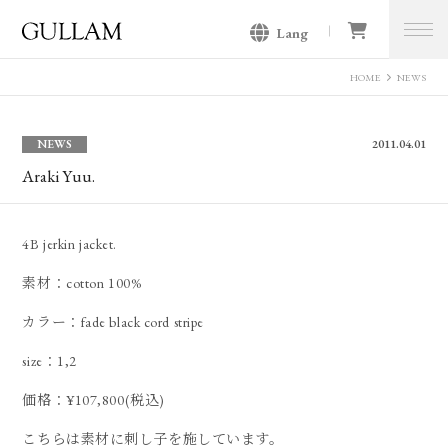
Lang
GULLAM グラム セレクトショッ
プ
HOME
NEWS
NEWS
2011.04.01
Araki Yuu.
4B jerkin jacket.
素材：cotton 100%
カラー：fade black cord stripe
size：1,2
価格：¥107,800(税込)
こちらは素材に刺し子を施しています。