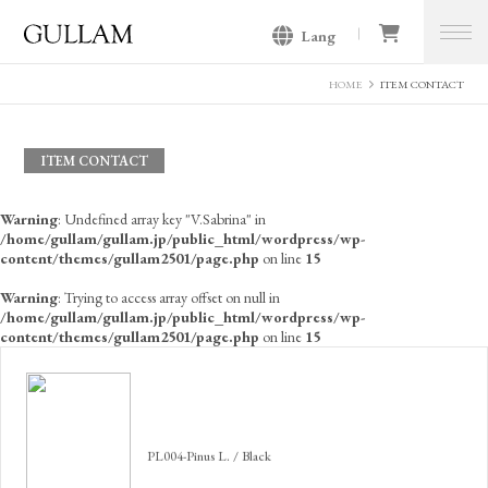
Lang
GULLAM グラム セレクトショッ
プ
HOME
ITEM CONTACT
ITEM CONTACT
Warning
: Undefined array key "V.Sabrina" in
/home/gullam/gullam.jp/public_html/wordpress/wp-
content/themes/gullam2501/page.php
on line
15
Warning
: Trying to access array offset on null in
/home/gullam/gullam.jp/public_html/wordpress/wp-
content/themes/gullam2501/page.php
on line
15
PL004-Pinus L. / Black