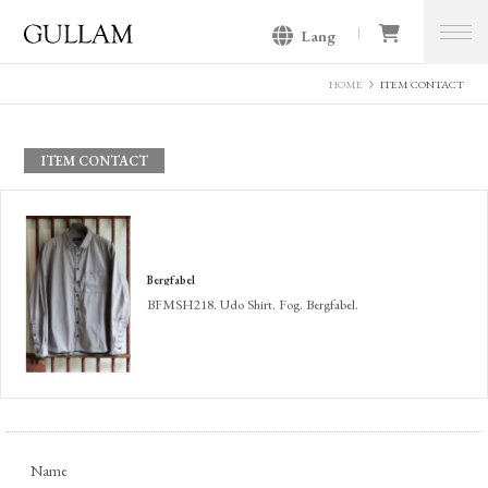
Lang
GULLAM グラム セレクトショッ
プ
HOME
ITEM CONTACT
ITEM CONTACT
Bergfabel
BFMSH218. Udo Shirt. Fog. Bergfabel.
Name