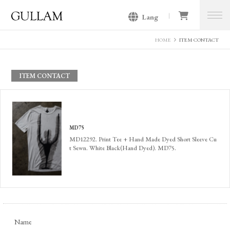
Lang
GULLAM グラム セレクトショッ
プ
HOME
ITEM CONTACT
ITEM CONTACT
MD75
MD12292. Print Tee + Hand Made Dyed Short Sleeve Cu
t Sewn. White Black(Hand Dyed). MD75.
Name