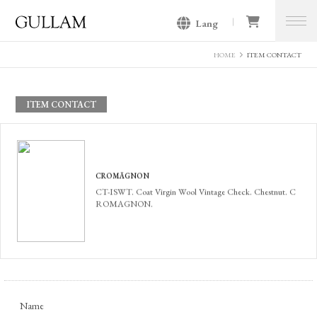
Lang
GULLAM グラム セレクトショッ
プ
HOME
ITEM CONTACT
ITEM CONTACT
CROMÄGNON
CT-ISWT. Coat Virgin Wool Vintage Check. Chestnut. C
ROMAGNON.
Name