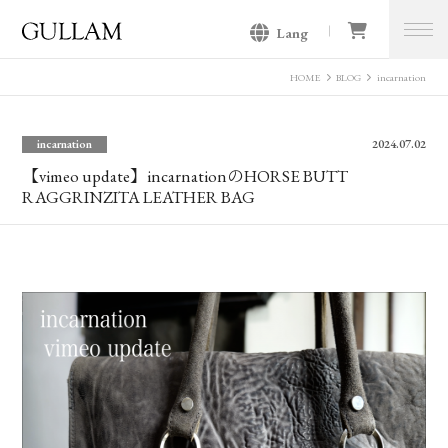
Lang
GULLAM グラム セレクトショッ
プ
HOME
BLOG
incarnation
incarnation
2024.07.02
【vimeo update】incarnationのHORSE BUTT
RAGGRINZITA LEATHER BAG