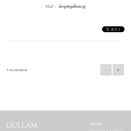
Mail：
shop@gullam.jp
incarnation
-
+
HOME