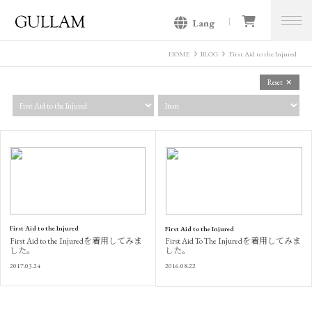
Lang
GULLAM グラム セレクトショッ
プ
HOME
BLOG
First Aid to the Injured
Reset
First Aid to the Injured
First Aid to the Injured
First Aid to the Injuredを着用してみま
First Aid To The Injuredを着用してみま
した。
した。
2017.03.24
2016.08.22