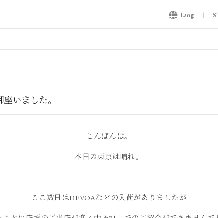
Lang
S
が御座いました。
こんばんは。
本日の東京は晴れ。
ここ数日はDEVOAなどの入荷がありましたが
いことに店頭のご来店が多く中々Blogでのご紹介ができませんで