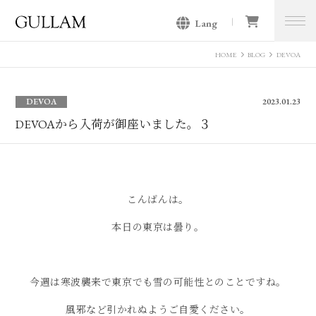
Lang
GULLAM グラム セレクトショッ
プ
HOME
BLOG
DEVOA
DEVOA
2023.01.23
DEVOAから入荷が御座いました。３
こんばんは。
本日の東京は曇り。
今週は寒波襲来で東京でも雪の可能性とのことですね。
風邪など引かれぬようご自愛ください。