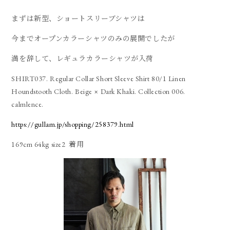
まずは新型、ショートスリーブシャツは
今までオープンカラーシャツのみの展開でしたが
満を辞して、レギュラカラーシャツが入荷
SHIRT037. Regular Collar Short Sleeve Shirt 80/1 Linen
Houndstooth Cloth. Beige × Dark Khaki. Collection 006.
calmlence.
https://gullam.jp/shopping/258379.html
169cm 64kg size2 着用