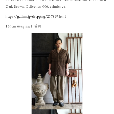
SHIRT035. Classic Open Collar Short Sleeve Shirt Silk Fibril Cloth.
Dark Brown. Collection 006. calmlence.
https://gullam.jp/shopping/257867.html
169cm 64kg size1 着用