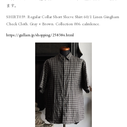
ます。
SHIRT039. Regular Collar Short Sleeve Shirt 60/1 Linen Gingham
Check Cloth. Gray × Brown. Collection 006. calmlence.
https://gullam.jp/shopping/258384.html