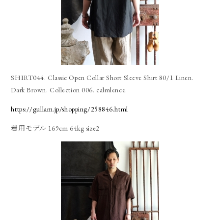
SHIRT044. Classic Open Collar Short Sleeve Shirt 80/1 Linen.
Dark Brown. Collection 006. calmlence.
https://gullam.jp/shopping/258846.html
着用モデル 169cm 64kg size2