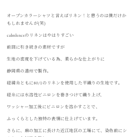
オープンカラーシャツと言えばリネン！と思うのは僕だけか
もしれませんが(笑)
calmlenceのリネンはやはりすごい
前回に引き続きの素材ですが
生地の密度を下げている為、柔らかな仕上がりに
静岡県の遠州で製作。
経緯糸ともに80/1のリネンを使用した平織りの生地です。
経糸には水溶性ビニロンを巻きつけて織り上げ、
ワッシャー加工後にビニロンを溶かすことで、
ふっくらとした独特の表情に仕上げています。
さらに、麻の加工に⻑けた近江地区の工場にて、染色前にシ