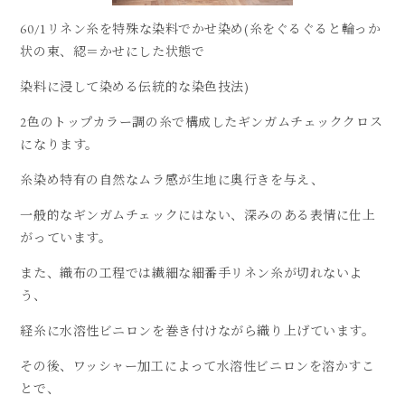
60/1リネン糸を特殊な染料でかせ染め(糸をぐるぐると輪っか
状の束、綛＝かせにした状態で
染料に浸して染める伝統的な染色技法)
2色のトップカラー調の糸で構成したギンガムチェッククロス
になります。
糸染め特有の自然なムラ感が生地に奥行きを与え、
一般的なギンガムチェックにはない、深みのある表情に仕上
がっています。
また、織布の工程では繊細な細番手リネン糸が切れないよ
う、
経糸に水溶性ビニロンを巻き付けながら織り上げています。
その後、ワッシャー加工によって水溶性ビニロンを溶かすこ
とで、