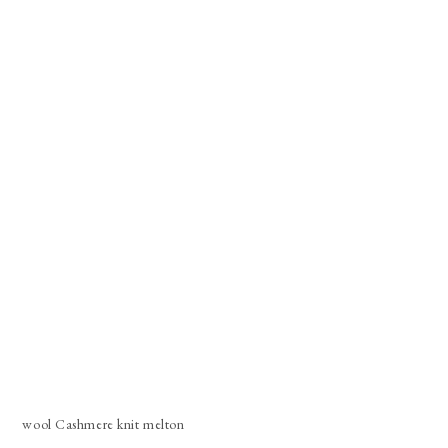
wool Cashmere knit melton