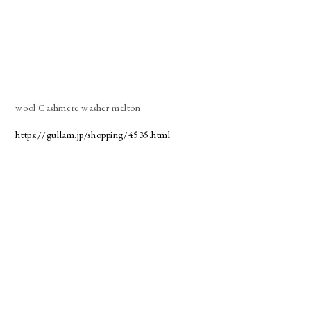
wool Cashmere washer melton
https://gullam.jp/shopping/4535.html