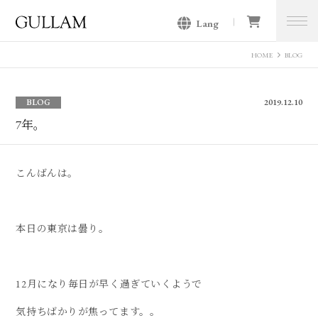
Lang
GULLAM グラム セレクトショッ
プ
HOME
BLOG
BLOG
2019.12.10
7年。
こんばんは。
本日の東京は曇り。
12月になり毎日が早く過ぎていくようで
気持ちばかりが焦ってます。。