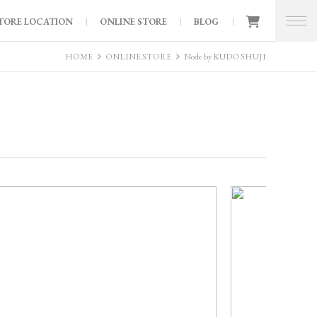
TORE LOCATION
ONLINE STORE
BLOG
HOME
ONLINE STORE
Node by KUDO SHUJI