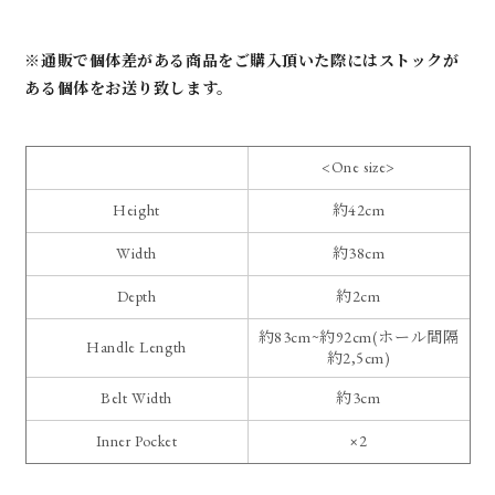
※通販で個体差がある商品をご購入頂いた際にはストックが
ある個体をお送り致します。
<One size>
Height
約42cm
Width
約38cm
Depth
約2cm
約83cm~約92cm(ホール間隔
Handle Length
約2,5cm)
Belt Width
約3cm
Inner Pocket
×2