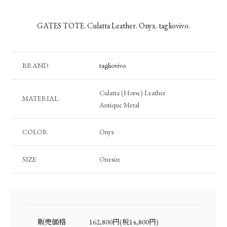
GATES TOTE. Culatta Leather. Onyx. tagliovivo.
BRAND
tagliovivo
Culatta (Horse) Leather
MATERIAL
Antique Metal
COLOR
Onyx
SIZE
Onesize
販売価格
162,800円(税14,800円)