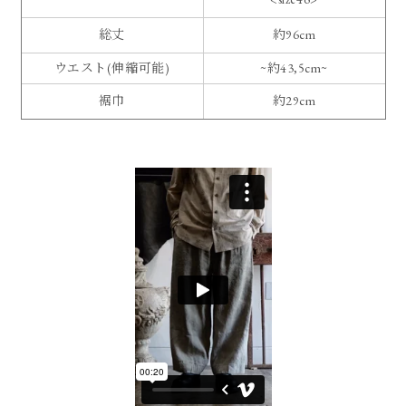
総丈
約96cm
ウエスト(伸縮可能)
~約43,5cm~
裾巾
約29cm