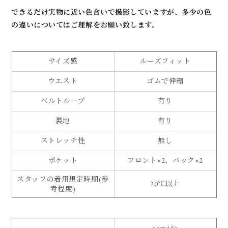
できるだけ実物に近い色合いで撮影していますが、多少の色
の違いについてはご理解をお願い致します。
サイズ感
ルーズフィット
ウエスト
ゴムで伸縮
ベルトループ
有り
裏地
有り
ストレッチ性
無し
ポケット
フロント×2、バック×2
スタッフの着用想定時期(参
20℃以上
考程度)
<size46>