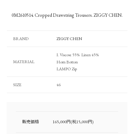
0M2610514. Cropped Drawstring Trousers. ZIGGY CHEN.
BRAND
ZIGGY CHEN
I. Viscose 55% Linen 45%
MATERIAL
Horn Botton
LAMPO Zip
SIZE
46
販売価格
165,000円(税15,000円)