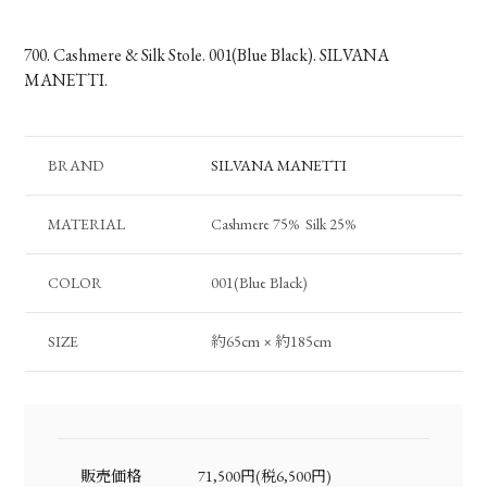
700. Cashmere & Silk Stole. 001(Blue Black). SILVANA
MANETTI.
BRAND
SILVANA MANETTI
MATERIAL
Cashmere 75% Silk 25%
COLOR
001(Blue Black)
SIZE
約65cm × 約185cm
販売価格
71,500円(税6,500円)