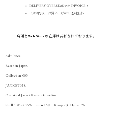
DELIVERY OVERSEAS with INVOICE
10,000円以上お買い上げので送料無料
店頭とWeb Storeの在庫は共有されております。
calmlence.
Based in Japan.
Collection 005.
JACKET028.
Oversized Jacket Kasuri Gabardine.
Shell：Wool 75% Linen 15% Kemp 7% Nylon 3%.