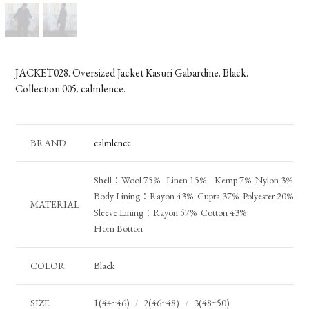
JACKET028. Oversized Jacket Kasuri Gabardine. Black.
Collection 005. calmlence.
BRAND
calmlence
Shell：Wool 75% Linen 15% Kemp 7% Nylon 3%
Body Lining：Rayon 43% Cupra 37% Polyester 20%
MATERIAL
Sleeve Lining：Rayon 57% Cotton 43%
Horn Botton
COLOR
Black
SIZE
1(44~46)
2(46~48)
3(48~50)
/
/