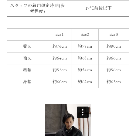
スタッフの着用想定時期(参
17℃前後以下
考程度)
size1
size2
size3
着丈
約76cm
約78cm
約80cm
袖丈
約64cm
約65cm
約66cm
肩幅
約53cm
約54cm
約56cm
身幅
約60cm
約62cm
約63cm