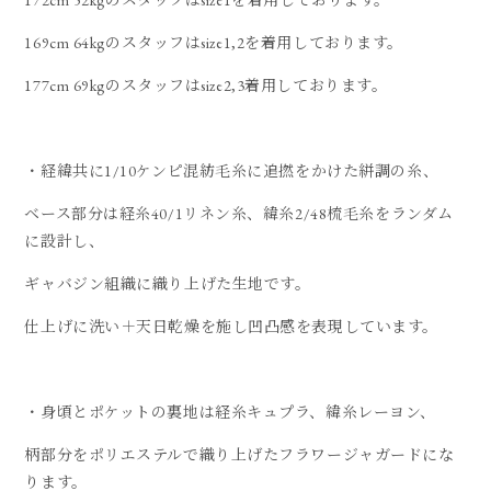
172cm 52kgのスタッフはsize1を着用しております。
169cm 64kgのスタッフはsize1,2を着用しております。
177cm 69kgのスタッフはsize2,3着用しております。
・経緯共に1/10ケンピ混紡毛糸に追撚をかけた絣調の糸、
ベース部分は経糸40/1リネン糸、緯糸2/48梳毛糸をランダム
に設計し、
ギャバジン組織に織り上げた生地です。
仕上げに洗い＋天日乾燥を施し凹凸感を表現しています。
・身頃とポケットの裏地は経糸キュプラ、緯糸レーヨン、
柄部分をポリエステルで織り上げたフラワージャガードにな
ります。