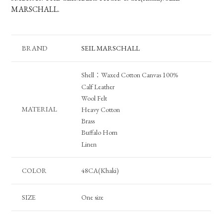
MARSCHALL.
BRAND
SEIL MARSCHALL
Shell：Waxed Cotton Canvas 100%
Calf Leather
Wool Felt
MATERIAL
Heavy Cotton
Brass
Buffalo Horn
Linen
COLOR
48CA(Khaki)
SIZE
One size