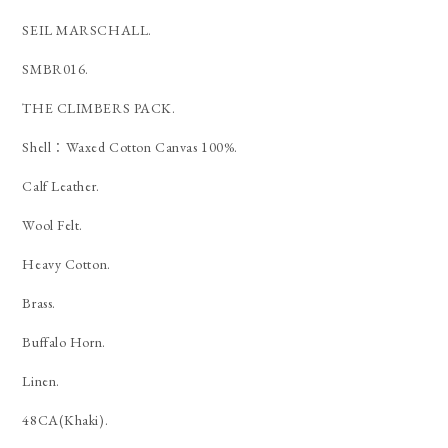
SEIL MARSCHALL.
SMBR016.
THE CLIMBERS PACK.
Shell：Waxed Cotton Canvas 100%.
Calf Leather.
Wool Felt.
Heavy Cotton.
Brass.
Buffalo Horn.
Linen.
48CA(Khaki).