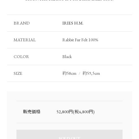
BRAND
IRIES H.M.
MATERIAL
Rabbit Fur Felt 100%
COLOR
Black
SIZE
約58cm
約59,5cm
/
販売価格
52,800円(税4,800円)
SOLD OUT