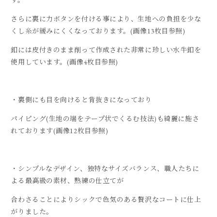
さらに裏に力ボタンを付ける事により、生地への負担を少な
くし糸が緩みにくくなっております。(画像13枚目参照)
釦には皮付きのまま削って作成された非常に珍しい水牛釦を
使用しています。(画像4枚目参照)
・裏側にも目を向けると背抜きになっており
パイピング(生地の端をテープ状でくるむ技法)も綺麗に施さ
れております(画像12枚目参照)
・シンプルなデザイン、独特なサイズバランス、職人たちに
よる最高級の素材、熟練の仕立てが
合わさることによりシックで色気のある贅沢なコートに仕上
がりました。