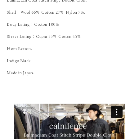
Shell：Wool 66% Cotton 27% Nylon 7%.
Body Lining：Cotton 100%.
Sleeve Lining：Cupra 55% Cotton 45%.
Horn Botton.
Indigo Black.
Made in Japan.