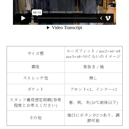
ルーズフィット / size2=46~48
サイズ感
size3=48~50ぐらいのイメージ
裏地
背抜き / 袖
ストレッチ性
無し
ポケット
フロント×2、インナー×2
スタッフ着用想定時期(参考
春、秋、冬(20℃前後以下)
程度とお考えください)
袖口にボタンが2つあり、調
その他
節可能