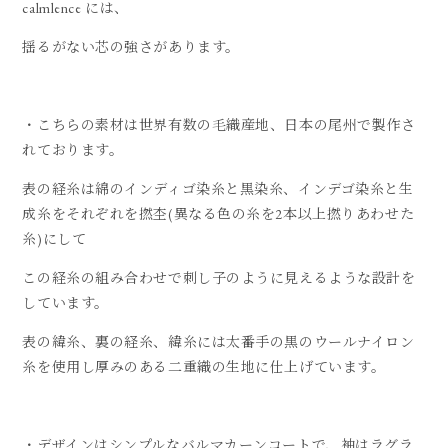
calmlence には、
揺るがない芯の強さがあります。
・こちらの素材は世界有数の毛織産地、日本の尾州で製作さ
れております。
表の経糸は綿のインディゴ染糸と黒染糸、インデゴ染糸と生
成糸をそれぞれを撚杢(異なる色の糸を2本以上撚りあわせた
糸)にして
この経糸の組み合わせで刺し子のように見えるような設計を
しています。
表の緯糸、裏の経糸、緯糸には太番手の黒のウールナイロン
糸を使用し厚みのある二重織の生地に仕上げています。
・デザインはシンプルなバルマカーンコートで、袖はラグラ