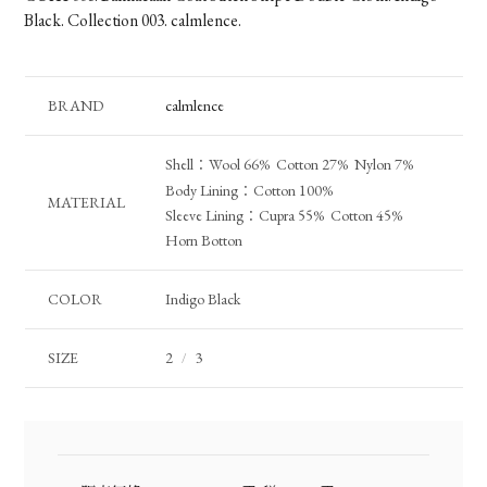
Black. Collection 003. calmlence.
BRAND
calmlence
Shell：Wool 66% Cotton 27% Nylon 7%
Body Lining：Cotton 100%
MATERIAL
Sleeve Lining：Cupra 55% Cotton 45%
Horn Botton
COLOR
Indigo Black
SIZE
2
3
/