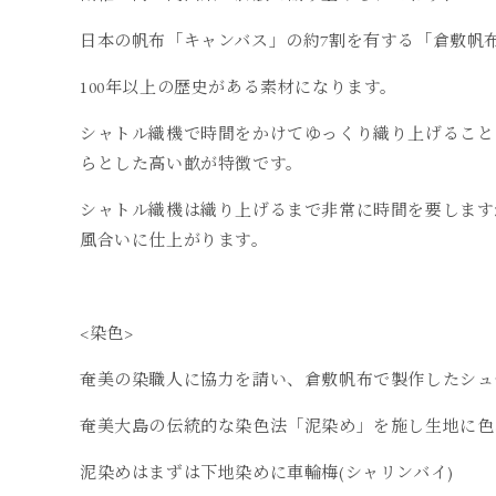
日本の帆布「キャンバス」の約7割を有する「倉敷帆
100年以上の歴史がある素材になります。
シャトル織機で時間をかけてゆっくり織り上げること
らとした高い畝が特徴です。
シャトル織機は織り上げるまで非常に時間を要します
風合いに仕上がります。
<染色>
奄美の染職人に協力を請い、倉敷帆布で製作したシュ
奄美大島の伝統的な染色法「泥染め」を施し生地に色
泥染めはまずは下地染めに車輪梅(シャリンバイ)