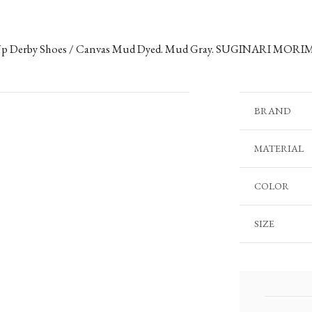
Up Derby Shoes / Canvas Mud Dyed. Mud Gray. SUGINARI MOR
BRAND
MATERIAL
COLOR
SIZE