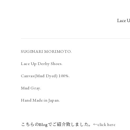
Lace 
SUGINARI MORIMOTO.
Lace Up Derby Shoes.
Canvas(Mud Dyed) 100%.
Mud Gray.
Hand Made in Japan.
こちらのBlogでご紹介致しました。
←click here