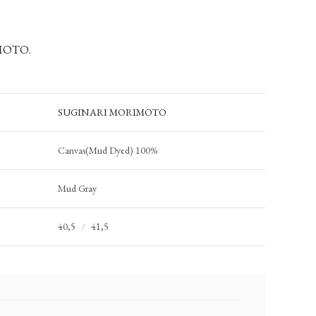
IMOTO.
SUGINARI MORIMOTO
Canvas(Mud Dyed) 100%
Mud Gray
40,5
41,5
/