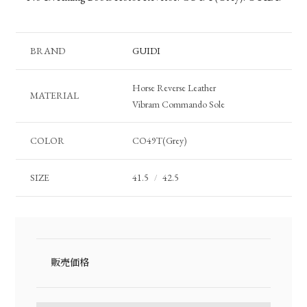
BRAND
GUIDI
Horse Reverse Leather
MATERIAL
Vibram Commando Sole
COLOR
CO49T(Grey)
SIZE
41.5
42.5
/
販売価格