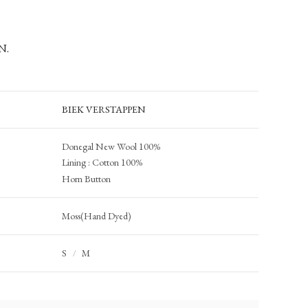
N.
BIEK VERSTAPPEN
Donegal New Wool 100%
Lining : Cotton 100%
Horn Button
Moss(Hand Dyed)
S
M
/