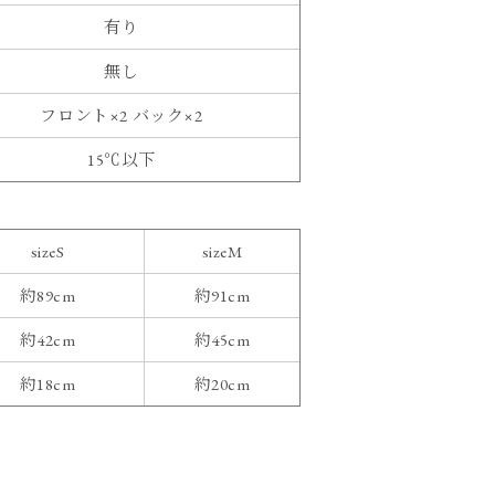
有り
無し
フロント×2 バック×2
15℃以下
sizeS
sizeM
約89cm
約91cm
約42cm
約45cm
約18cm
約20cm