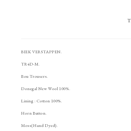
T
BIEK VERSTAPPEN.
TR4D-M.
Bou Trousers.
Donegal New Wool 100%.
Lining : Cotton 100%.
Horn Button.
Moss(Hand Dyed).