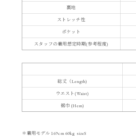
裏地
ストレッチ性
ポケット
スタッフの着用想定時期(参考程度)
総丈（Length)
ウエスト(Waist)
裾巾 (Hem)
＊着用モデル 169cm 60kg sizeS