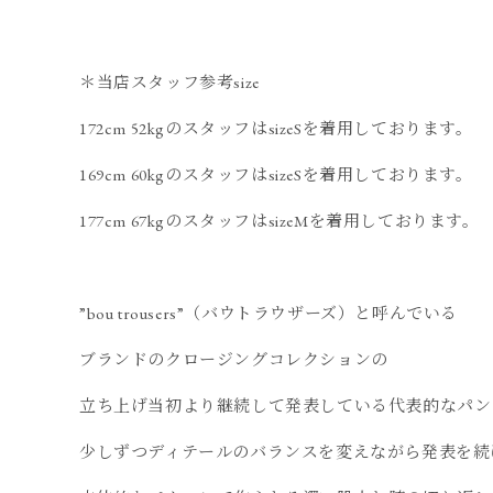
＊当店スタッフ参考size
172cm 52kgのスタッフはsizeSを着用しております。
169cm 60kgのスタッフはsizeSを着用しております。
177cm 67kgのスタッフはsizeMを着用しております。
”bou trousers”（バウトラウザーズ）と呼んでいる
ブランドのクロージングコレクションの
立ち上げ当初より継続して発表している代表的なパン
少しずつディテールのバランスを変えながら発表を続