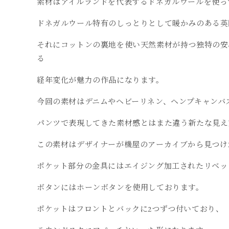
素材はアイルランドを代表するドネガルウールを使っ
ドネガルウール特有の
しっとりとして暖かみのある英
それにコットンの裏地を使い天然素材が持つ独特の安
る
経年変化が魅力の作品になります。
今回の素材はデニムやヘビーリネン、
ヘンプキャンバ
パンツで表現してきた素材感とはまた違う新たな見え
この素材はデザイナーが機屋のアーカイブから見つけ
ポケット部分の金具にはエイジング加工されたリベッ
ボタンにはホーンボタンを使用しております。
ポケットはフロントとバックに2つずつ付いており、