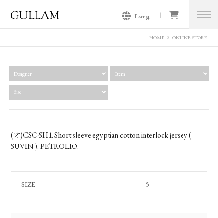
Lang
GULLAM グラム セレクトショッ
プ
HOME
ONLINE STORE
(オ)CSC-SH1. Short sleeve egyptian cotton interlock jersey (
SUVIN ). PETROLIO.
SIZE
5