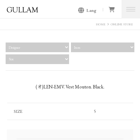
Lang
GULLAM グラム セレクトショッ
プ
HOME
ONLINE STORE
(オ)LEN-EMV. Vest Mouton. Black.
SIZE
5