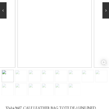
32414-9607. CALF LEATHER BAG TOTE DF-1 UNLINED.