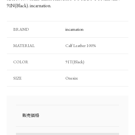
91N(Black). incarnation.
BRAND
incarnation
MATERIAL
Calf Leather 100%
COLOR
91T(Black)
SIZE
Onesize
販売価格