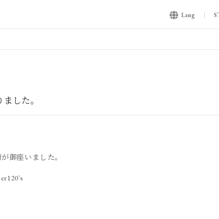
Lang
S
りました。
荷が御座いました。
er120`s