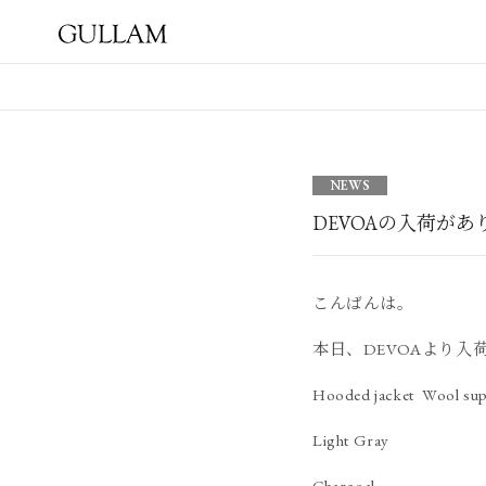
GULLAM グラム セレクト
ショップ
NEWS
DEVOAの入荷があ
こんばんは。
本日、DEVOAより入
Hooded jacket Wool sup
Light Gray
Charcoal