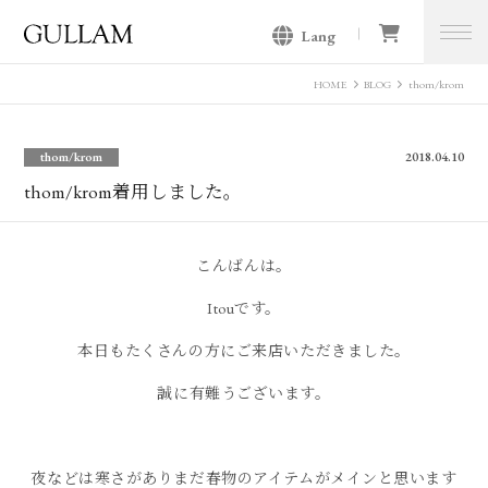
Lang
GULLAM グラム セレクトショッ
プ
HOME
BLOG
thom/krom
thom/krom
2018.04.10
thom/krom着用しました。
こんばんは。
Itouです。
本日もたくさんの方にご来店いただきました。
誠に有難うございます。
。
夜などは寒さがありまだ春物のアイテムがメインと思います