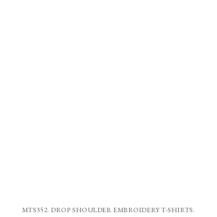
MTS352. DROP SHOULDER EMBROIDERY T-SHIRTS.