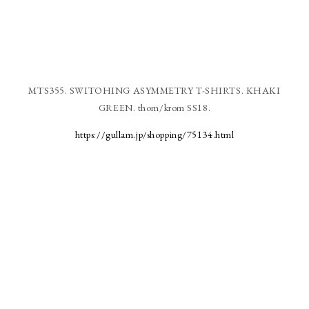
MTS355. SWITOHING ASYMMETRY T-SHIRTS. KHAKI
GREEN. thom/krom SS18.
https://gullam.jp/shopping/75134.html