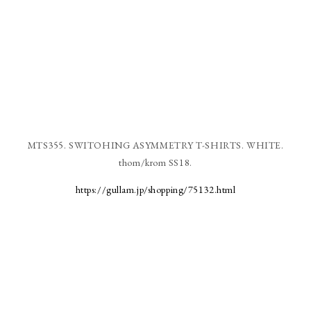
MTS355. SWITOHING ASYMMETRY T-SHIRTS. WHITE.
thom/krom SS18.
https://gullam.jp/shopping/75132.html