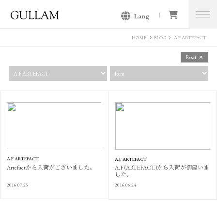
Lang
GULLAM グラム セレクトショッ
プ
HOME
BLOG
A.F ARTEFACT
Reset
A.F ARTEFACT
A.F ARTEFACT
Artefactから入荷がございました。
A.F (ARTEFACT.)から入荷が御座いま
した。
2016.07.25
2016.06.24