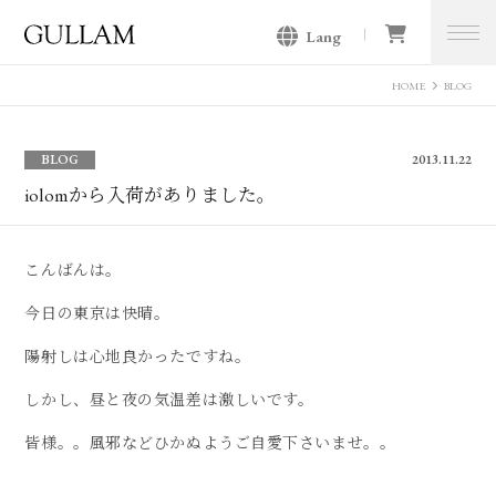
Lang
GULLAM グラム セレクトショッ
プ
HOME
BLOG
BLOG
2013.11.22
iolomから入荷がありました。
こんばんは。
今日の東京は快晴。
陽射しは心地良かったですね。
しかし、昼と夜の気温差は激しいです。
皆様。。風邪などひかぬようご自愛下さいませ。。