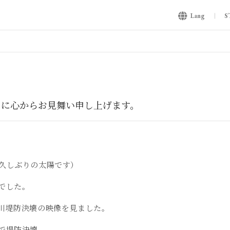
Lang
S
々に心からお見舞い申し上げます。
久しぶりの太陽です）
でした。
川堤防決壊の映像を見ました。
で堤防決壊。