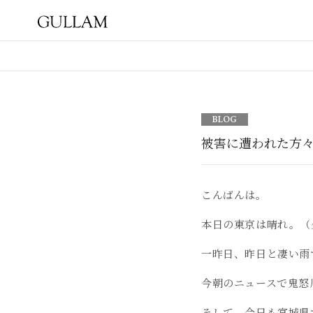
GULLAM グラム セレクト
ショップ
BLOG
被害に遭われた方
こんばんは。
本日の東京は晴れ。（
一昨日、昨日と凄い雨
今朝のニュースで鬼怒
そして、今日も宮城県