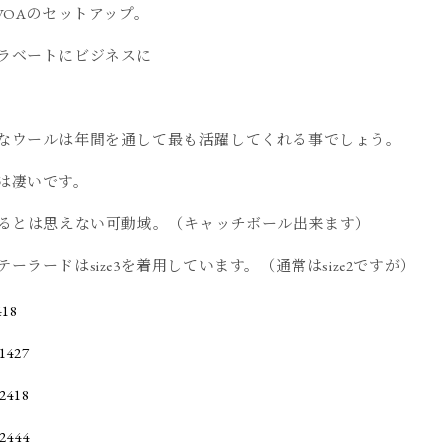
VOAのセットアップ。
ラベートにビジネスに
なウールは年間を通して最も活躍してくれる事でしょう。
は凄いです。
いるとは思えない可動域。（キャッチボール出来ます）
すがテーラードはsize3を着用しています。（通常はsize2ですが）