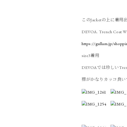
このJacketの上に着
DEVOA. Trench Coat Wo
https://gullam.jp/shopp
size3着用
DEVOAでは珍しいTrench
襟がかなりカッコ良い