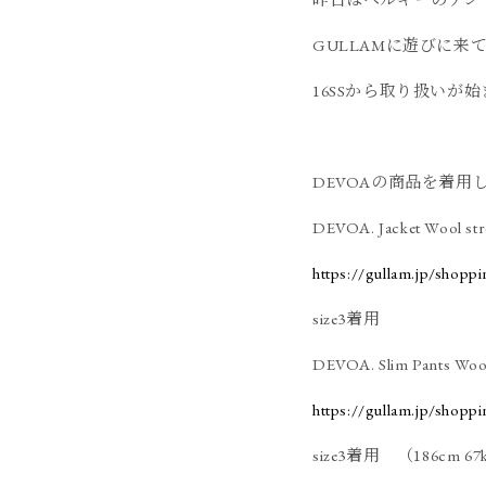
GULLAMに遊びに来
16SSから取り扱いが
DEVOAの商品を着用
DEVOA. Jacket Wool str
https://gullam.jp/shopp
size3着用
DEVOA. Slim Pants Wool
https://gullam.jp/shopp
size3着用 （186cm 67k