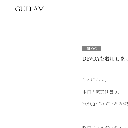
GULLAM グラム セレクト
ショップ
BLOG
DEVOAを着用しま
こんばんは。
本日の東京は曇り。
秋が近づいているのが
昨日はベルギーのアントワ