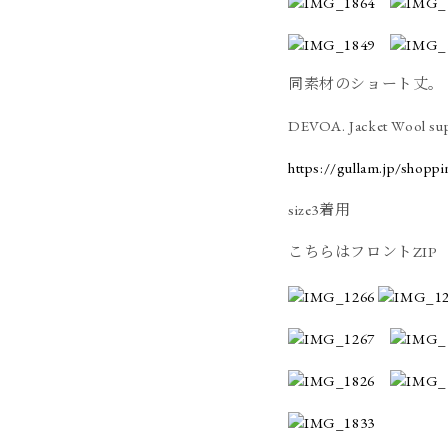
同素材のショート丈。
DEVOA. Jacket Wool sup
https://gullam.jp/shopp
size3着用
こちらはフロントZIP（E