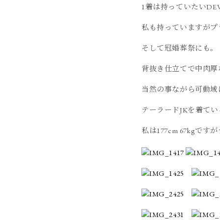
1着は持っていたいDE
私も持っていますがプ
そして冠婚葬祭にも。
背抜き仕立てで中肉厚
当然の事ながら可動域
テーラードJKを着て
私は177cm 67kgで