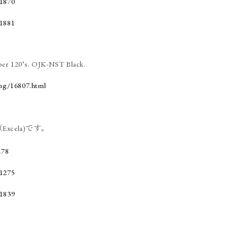
er 120’s. OJK-NST Black.
ing/16807.html
xcela)です。