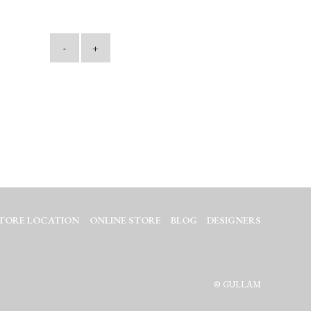
-
+
TORE LOCATION
ONLINE STORE
BLOG
DESIGNERS
© GULLAM