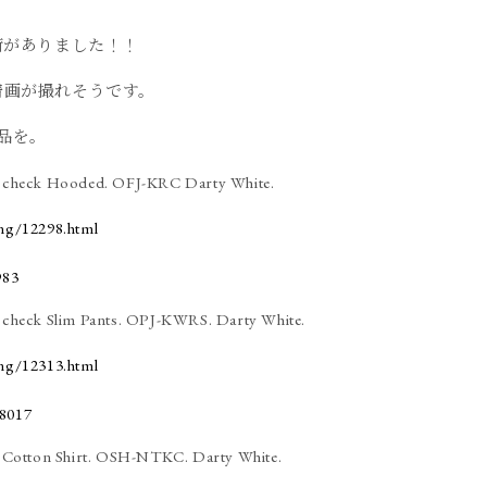
荷がありました！！
着画が撮れそうです。
品を。
check Hooded. OFJ-KRC Darty White.
ing/12298.html
heck Slim Pants. OPJ-KWRS. Darty White.
ing/12313.html
Cotton Shirt. OSH-NTKC. Darty White.