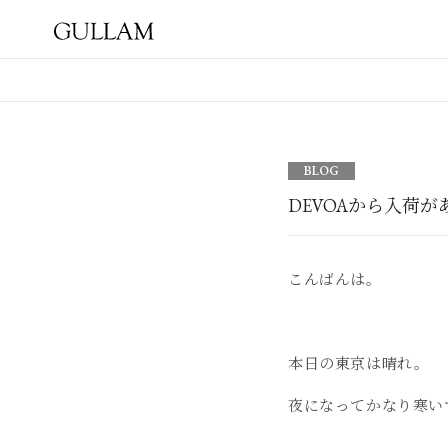
GULLAM グラム セレクト
ショップ
BLOG
DEVOAから入荷
こんばんは。
本日の東京は晴れ。
夜になってかなり寒い