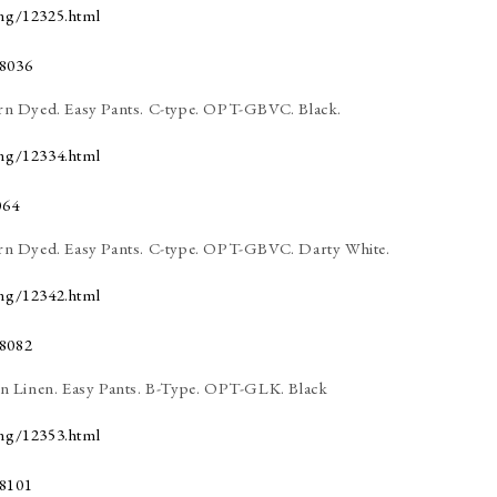
ing/12325.html
 Dyed. Easy Pants. C-type. OPT-GBVC. Black.
ing/12334.html
 Dyed. Easy Pants. C-type. OPT-GBVC. Darty White.
ing/12342.html
 Linen. Easy Pants. B-Type. OPT-GLK. Black
ing/12353.html