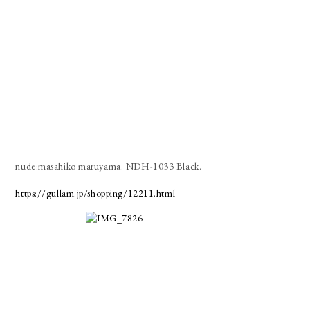
nude:masahiko maruyama. NDH-1033 Black.
https://gullam.jp/shopping/12211.html