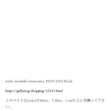
nude: masahiko maruyama. NDH-1002 Black.
https://gullam.jp/shopping/12145.html
このベストはJacketやShirts、T-Shirt、Coatの上に羽織って下さ
い。