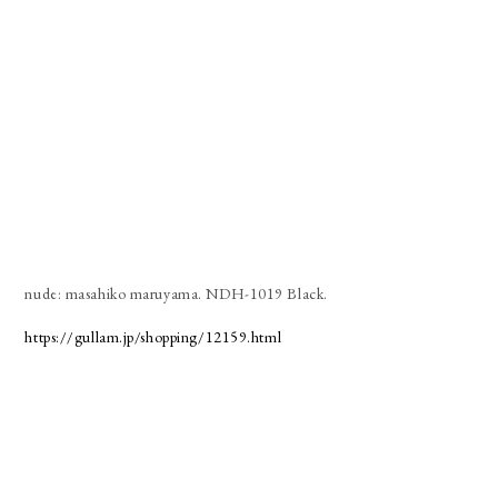
nude: masahiko maruyama. NDH-1019 Black.
https://gullam.jp/shopping/12159.html