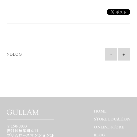
BLOG
-
+
HOME
STORE LOCATION
〒150-0033
ONLINE STORE
渋谷区猿楽町6-11
BLOG
プリムローズマンション1F