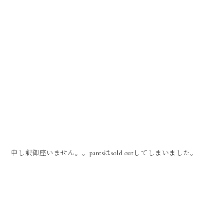
申し訳御座いません。。pantsはsold outしてしまいました。