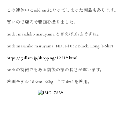
この連休中にsold outになってしまった商品もあります。
寒いので店内で着画を撮りました。
nude: masahiko maruyama.と言えばBlackですね。
nude:masahiko maruyama. NDH-1032 Black. Long T-Shirt.
https://gullam.jp/shopping/12219.html
nudeの特徴でもある前後の裾の長さが違います。
着画モデル 186cm 66kg 全てsize1を着用。