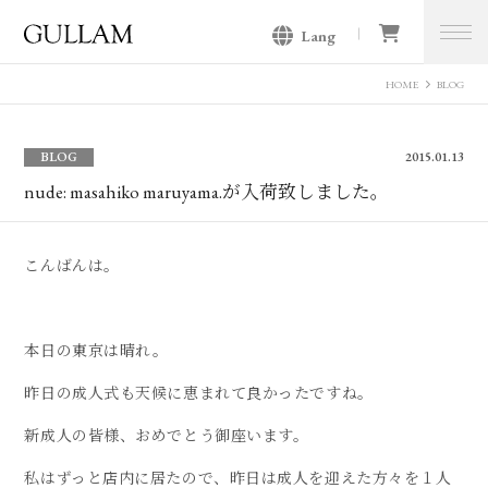
Lang
GULLAM グラム セレクトショッ
プ
HOME
BLOG
BLOG
2015.01.13
nude: masahiko maruyama.が入荷致しました。
こんばんは。
本日の東京は晴れ。
昨日の成人式も天候に恵まれて良かったですね。
新成人の皆様、おめでとう御座います。
私はずっと店内に居たので、昨日は成人を迎えた方々を１人