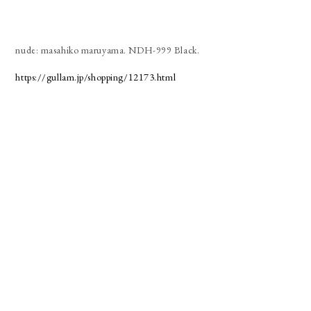
nude: masahiko maruyama. NDH-999 Black.
https://gullam.jp/shopping/12173.html