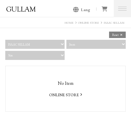
Lang
GULLAM グラム セレクトショッ
プ
HOME
ONLINE STORE
ISAAC SELLAM
Reset
No Item
ONLINE STORE